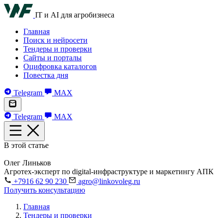
IT и AI для агробизнеса
Главная
Поиск и нейросети
Тендеры и проверки
Сайты и порталы
Оцифровка каталогов
Повестка дня
Telegram
MAX
Telegram
MAX
В этой статье
Олег Линьков
Агротех-эксперт по digital-инфраструктуре и маркетингу АПК
+7916 62 90 230
agro@linkovoleg.ru
Получить консультацию
Главная
Тендеры и проверки