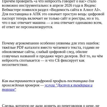
Причём проверить «а что нейросеть говорит о нас» стало
возможно инструментально: в апреле 2026 года в Яндекс
Вебмастере появился раздел «Видимость сайта в Алисе AI».
Для поставщика в АПК это означает простую вещь: цифровой
паспорт теперь включает не только сайт и реестры, но и то,
что о вас отвечает машина — а она отвечает одинаково всем,
её ответ не персонализируется.
Почему агрокомпании особенно уязвимы для этих ошибок:
тяжёлые PDF-каталоги вместо читаемого текста, годами не
обновляемые сайты, слабый цифровой след, обилие
созвучных названий и продажи через дилеров. Всё то, на чём
нейросеть спотыкается — и что СБ фиксирует как
несоответствие.
Как выстраивается цифровой профиль поставщика для
прохождения проверок —
услуга "Доступ к тендерам и
торгам"
Сделка, которую не дали дозреть до переговоров о цене, не