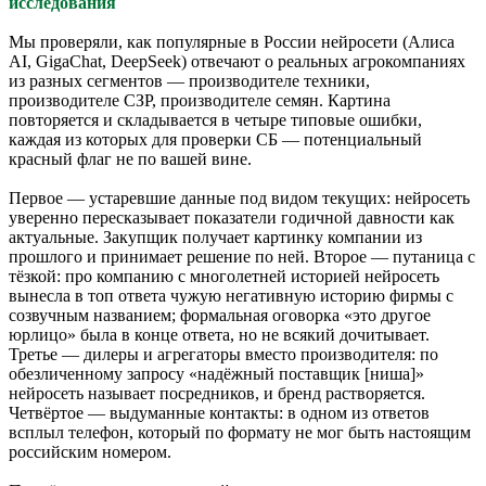
исследования
Мы проверяли, как популярные в России нейросети (Алиса
AI, GigaChat, DeepSeek) отвечают о реальных агрокомпаниях
из разных сегментов — производителе техники,
производителе СЗР, производителе семян. Картина
повторяется и складывается в четыре типовые ошибки,
каждая из которых для проверки СБ — потенциальный
красный флаг не по вашей вине.
Первое — устаревшие данные под видом текущих: нейросеть
уверенно пересказывает показатели годичной давности как
актуальные. Закупщик получает картинку компании из
прошлого и принимает решение по ней. Второе — путаница с
тёзкой: про компанию с многолетней историей нейросеть
вынесла в топ ответа чужую негативную историю фирмы с
созвучным названием; формальная оговорка «это другое
юрлицо» была в конце ответа, но не всякий дочитывает.
Третье — дилеры и агрегаторы вместо производителя: по
обезличенному запросу «надёжный поставщик [ниша]»
нейросеть называет посредников, и бренд растворяется.
Четвёртое — выдуманные контакты: в одном из ответов
всплыл телефон, который по формату не мог быть настоящим
российским номером.